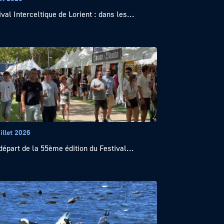
ival Interceltique de Lorient : dans les...
illet 2026
départ de la 55ème édition du Festival...