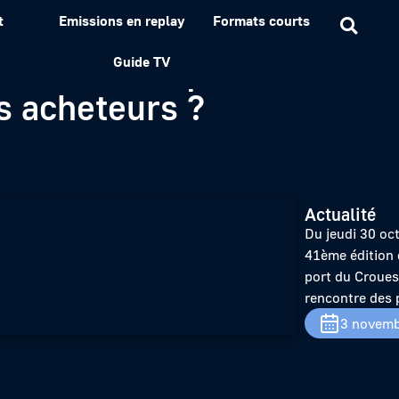
t
Emissions en replay
Formats courts
salon nautique Le Mille 
Guide TV
rs acheteurs ?
Actualité
Du jeudi 30 oc
41ème édition 
port du Croues
rencontre des 
3 novemb