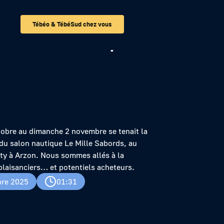
Tébéo & TébéSud chez vous
Sabords : simples
tobre au dimanche 2 novembre se tenait la
du salon nautique Le Mille Sabords, au
ty à Arzon. Nous sommes allés à la
plaisanciers… et potentiels acheteurs.
re 2025
01:31