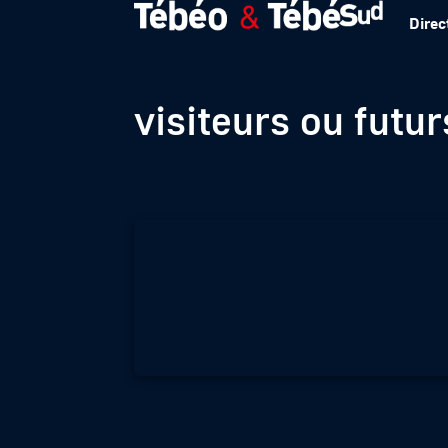
Direc
41ème édition du 
visiteurs ou futu