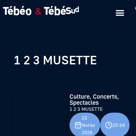
Emissions en replay
Formats courts
1 2 3 MUSETTE
Culture, Concerts,
Spectacles
1 2 3 MUSETTE
23
février
25:54
2026