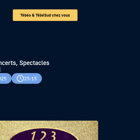
Tébéo & TébéSud chez vous
ncerts, Spectacles
E
025
25:15