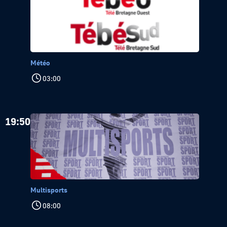
Météo
03:00
19:50
Multisports
08:00