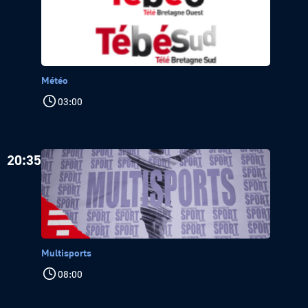
Météo
03:00
20:35
Multisports
08:00