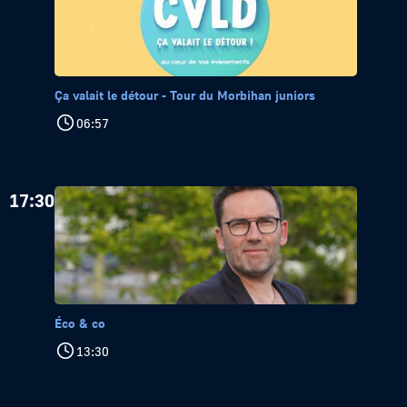
Ça valait le détour - Tour du Morbihan juniors
06:57
17:30
Éco & co
13:30