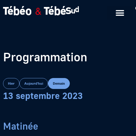
Emissions en replay
Formats courts
Programmation
Hier
Aujourd'hui
Demain
13 septembre 2023
Matinée