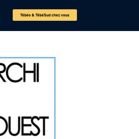
Tébéo & TébéSud chez vous